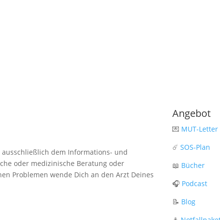
Angebot
💌
MUT-Letter
☄️
SOS-Plan
n ausschließlich dem Informations- und
sche oder medizinische Beratung oder
📖
Bücher
hen Problemen wende Dich an den Arzt Deines
🎧
Podcast
📝
Blog
⚓️
Notfallpake