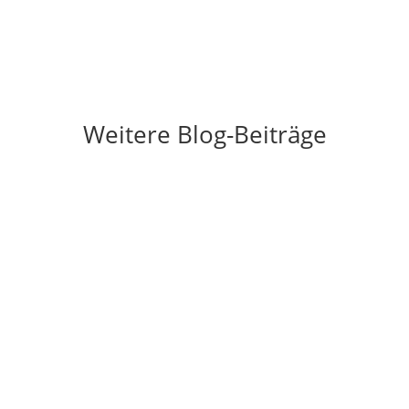
Weitere Blog-Beiträge
iese Worte „die Seele baumeln lassen“ höre, dann tauchen in mir 