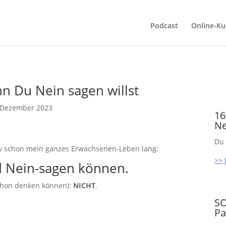
Podcast
Online-Ku
nn Du Nein sagen willst
 Dezember 2023
16
Ne
Du 
tiv schon mein ganzes Erwachsenen-Leben lang:
>> 
 Nein-sagen können.
schon denken können):
NICHT
.
SO
P