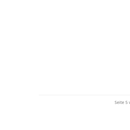
In der Zeit meiner Ängste und Panikattacken
Die Mitte des Jahres bietet sich an, kurz i
Seite 5 