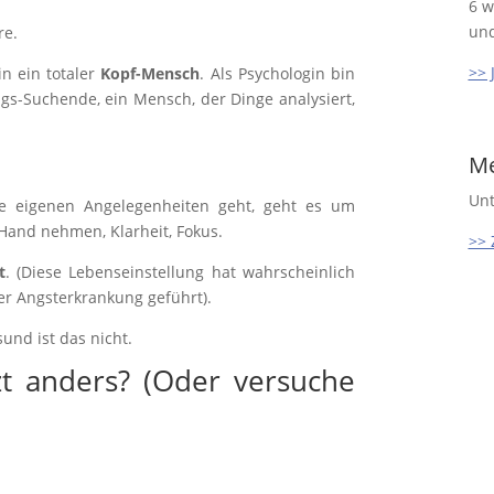
6 w
und
re.
>> 
in ein totaler
Kopf-Mensch
. Als Psychologin bin
ngs-Suchende, ein Mensch, der Dinge analysiert,
Me
Unt
e eigenen Angelegenheiten geht, geht es um
Hand nehmen, Klarheit, Fokus.
>> 
t
. (Diese Lebenseinstellung hat wahrscheinlich
r Angsterkrankung geführt).
und ist das nicht.
t anders? (Oder versuche