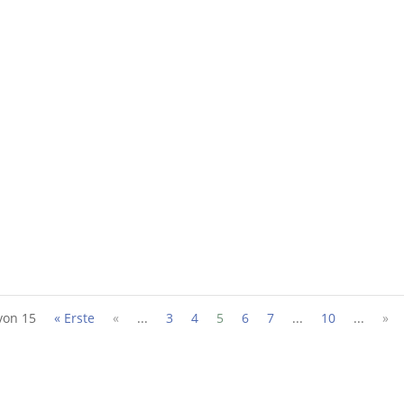
 ist mir bewusst geworden, wie wichtig es ist, wie ich selbst mit m
nnezuhalten und einen Blick zurück und nach vorne zu werfen. Kennst
von 15
« Erste
«
...
3
4
5
6
7
...
10
...
»