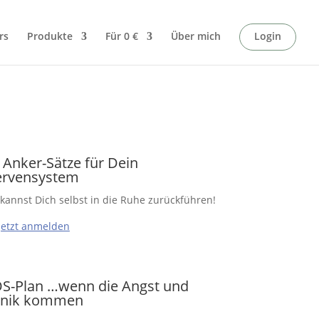
rs
Produkte
Für 0 €
Über mich
Login
 Anker-Sätze für Dein
rvensystem
kannst Dich selbst in die Ruhe zurückführen!
Jetzt anmelden
S-Plan …wenn die Angst und
anik kommen