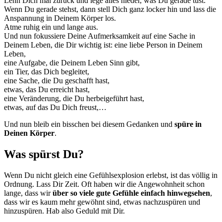
Lehn Dich mal zurück und lege alles nieder, was Du gerade tust.
Wenn Du gerade stehst, dann stell Dich ganz locker hin und lass die
Anspannung in Deinem Körper los.
Atme ruhig ein und lange aus.
Und nun fokussiere Deine Aufmerksamkeit auf eine Sache in
Deinem Leben, die Dir wichtig ist: eine liebe Person in Deinem
Leben,
eine Aufgabe, die Deinem Leben Sinn gibt,
ein Tier, das Dich begleitet,
eine Sache, die Du geschafft hast,
etwas, das Du erreicht hast,
eine Veränderung, die Du herbeigeführt hast,
etwas, auf das Du Dich freust,…
Und nun bleib ein bisschen bei diesem Gedanken und
spüre in
Deinen Körper
.
Was spürst Du?
Wenn Du nicht gleich eine Gefühlsexplosion erlebst, ist das völlig in
Ordnung. Lass Dir Zeit. Oft haben wir die Angewohnheit schon
lange, dass wir
über so viele gute Gefühle einfach hinwegsehen
,
dass wir es kaum mehr gewöhnt sind, etwas nachzuspüren und
hinzuspüren. Hab also Geduld mit Dir.