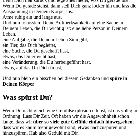
Lehn Dich mal zurück und lege alles nieder, was Du gerade tust.
Wenn Du gerade stehst, dann stell Dich ganz locker hin und lass die
Anspannung in Deinem Körper los.
Atme ruhig ein und lange aus.
Und nun fokussiere Deine Aufmerksamkeit auf eine Sache in
Deinem Leben, die Dir wichtig ist: eine liebe Person in Deinem
Leben,
eine Aufgabe, die Deinem Leben Sinn gibt,
ein Tier, das Dich begleitet,
eine Sache, die Du geschafft hast,
etwas, das Du erreicht hast,
eine Veränderung, die Du herbeigeführt hast,
etwas, auf das Du Dich freust,…
Und nun bleib ein bisschen bei diesem Gedanken und
spüre in
Deinen Körper
.
Was spürst Du?
Wenn Du nicht gleich eine Gefühlsexplosion erlebst, ist das völlig in
Ordnung. Lass Dir Zeit. Oft haben wir die Angewohnheit schon
lange, dass wir
über so viele gute Gefühle einfach hinwegsehen
,
dass wir es kaum mehr gewöhnt sind, etwas nachzuspüren und
hinzuspüren. Hab also Geduld mit Dir.