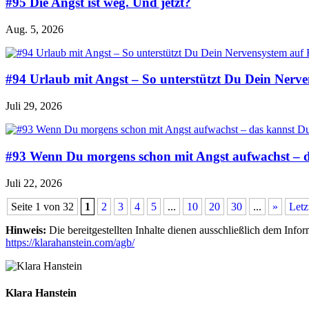
#95 Die Angst ist weg. Und jetzt?
Aug. 5, 2026
#94 Urlaub mit Angst – So unterstützt Du Dein Nerve
Juli 29, 2026
#93 Wenn Du morgens schon mit Angst aufwachst – 
Juli 22, 2026
Seite 1 von 32
1
2
3
4
5
...
10
20
30
...
»
Letz
Hinweis:
Die bereitgestellten Inhalte dienen ausschließlich dem Inf
https://klarahanstein.com/agb/
Klara Hanstein