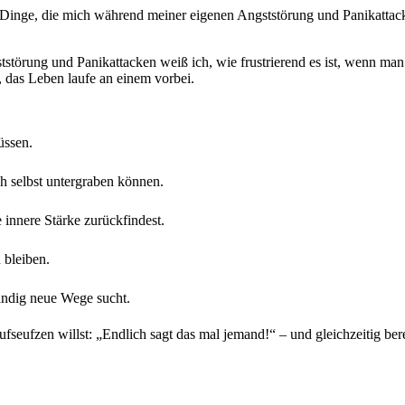
, die mich während meiner eigenen Angststörung und Panikattacken b
ststörung und Panikattacken weiß ich, wie frustrierend es ist, wenn m
t, das Leben laufe an einem vorbei.
üssen.
 selbst untergraben können.
innere Stärke zurückfindest.
 bleiben.
ändig neue Wege sucht.
fseufzen willst: „Endlich sagt das mal jemand!“ – und gleichzeitig bere