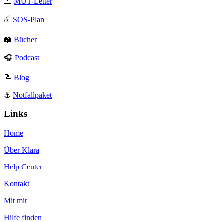
💌
MUT-Letter
☄️
SOS-Plan
📖
Bücher
🎧
Podcast
📝
Blog
⚓️
Notfallpaket
Links
Home
Über Klara
Help Center
Kontakt
Mit mir
Hilfe finden