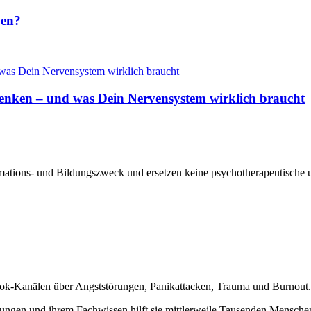
ben?
 denken – und was Dein Nervensystem wirklich braucht
ormations- und Bildungszweck und ersetzen keine psychotherapeutische 
ebook-Kanälen über Angststörungen, Panikattacken, Trauma und Burnout.
rungen und ihrem Fachwissen hilft sie mittlerweile Tausenden Mensche