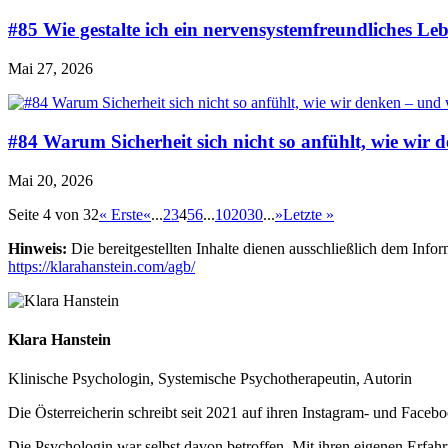
#85 Wie gestalte ich ein nervensystemfreundliches Le
Mai 27, 2026
#84 Warum Sicherheit sich nicht so anfühlt, wie wir
Mai 20, 2026
Seite 4 von 32
« Erste
«
...
2
3
4
5
6
...
10
20
30
...
»
Letzte »
Hinweis:
Die bereitgestellten Inhalte dienen ausschließlich dem Inf
https://klarahanstein.com/agb/
Klara Hanstein
Klinische Psychologin, Systemische Psychotherapeutin, Autorin
Die Österreicherin schreibt seit 2021 auf ihren Instagram- und Fac
Die Psychologin war selbst davon betroffen. Mit ihren eigenen Erfah