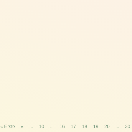
« Erste
«
...
10
...
16
17
18
19
20
...
30