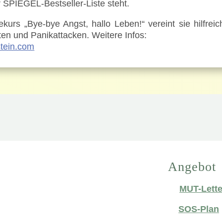
 SPIEGEL-Bestseller-Liste steht.
ekurs „Bye-bye Angst, hallo Leben!“ vereint sie hilfre
ten und Panikattacken. Weitere Infos:
tein.com
Angebot
💌
MUT-Lette
☄️
SOS-Plan