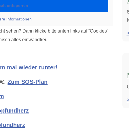
halt entsperren
ere Informationen
K
cht sehen? Dann klicke bitte unten links auf “Cookies”
>
nisch alles einwandfrei.
m mal wieder runter!
0€:
Zum SOS-Plan
om
kopfundherz
pfundherz