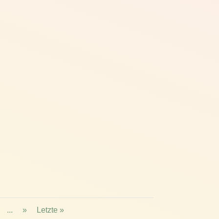
...
»
Letzte »