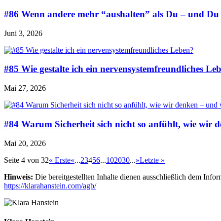
#86 Wenn andere mehr “aushalten” als Du – und Du b
Juni 3, 2026
#85 Wie gestalte ich ein nervensystemfreundliches Le
Mai 27, 2026
#84 Warum Sicherheit sich nicht so anfühlt, wie wir
Mai 20, 2026
Seite 4 von 32
« Erste
«
...
2
3
4
5
6
...
10
20
30
...
»
Letzte »
Hinweis:
Die bereitgestellten Inhalte dienen ausschließlich dem Inf
https://klarahanstein.com/agb/