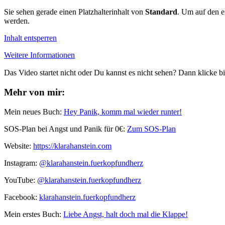
Sie sehen gerade einen Platzhalterinhalt von
Standard
. Um auf den ei
werden.
Inhalt entsperren
Weitere Informationen
Das Video startet nicht oder Du kannst es nicht sehen? Dann klicke bi
Mehr von mir:
Mein neues Buch:
Hey Panik, komm mal wieder runter!
SOS-Plan bei Angst und Panik für 0€:
Zum SOS-Plan
Website:
⁠⁠https://klarahanstein.com
Instagram:
⁠⁠@klarahanstein.fuerkopfundherz
YouTube:
@klarahanstein.fuerkopfundherz
Facebook:
⁠⁠klarahanstein.fuerkopfundherz⁠⁠
Mein erstes Buch: ⁠⁠
Liebe Angst, halt doch mal die Klappe!⁠⁠