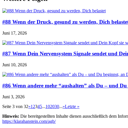
#88 Wenn der Druck, gesund zu werden, Dich belaste
Juni 17, 2026
#87 Wenn Dein Nervensystem Signale sendet und Dein
Juni 10, 2026
#86 Wenn andere mehr “aushalten” als Du – und Du b
Juni 3, 2026
Seite 3 von 32
«
1
2
3
4
5
...
10
20
30
...
»
Letzte »
Hinweis:
Die bereitgestellten Inhalte dienen ausschließlich dem Inf
https://klarahanstein.com/agb/