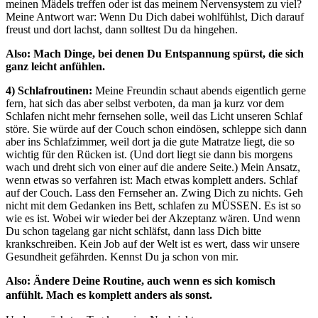
meinen Mädels treffen oder ist das meinem Nervensystem zu viel?
Meine Antwort war: Wenn Du Dich dabei wohlfühlst, Dich darauf
freust und dort lachst, dann solltest Du da hingehen.
Also: Mach Dinge, bei denen Du Entspannung spürst, die sich
ganz leicht anfühlen.
4) Schlafroutinen:
Meine Freundin schaut abends eigentlich gerne
fern, hat sich das aber selbst verboten, da man ja kurz vor dem
Schlafen nicht mehr fernsehen solle, weil das Licht unseren Schlaf
störe. Sie würde auf der Couch schon eindösen, schleppe sich dann
aber ins Schlafzimmer, weil dort ja die gute Matratze liegt, die so
wichtig für den Rücken ist. (Und dort liegt sie dann bis morgens
wach und dreht sich von einer auf die andere Seite.) Mein Ansatz,
wenn etwas so verfahren ist: Mach etwas komplett anders. Schlaf
auf der Couch. Lass den Fernseher an. Zwing Dich zu nichts. Geh
nicht mit dem Gedanken ins Bett, schlafen zu MÜSSEN. Es ist so
wie es ist. Wobei wir wieder bei der Akzeptanz wären. Und wenn
Du schon tagelang gar nicht schläfst, dann lass Dich bitte
krankschreiben. Kein Job auf der Welt ist es wert, dass wir unsere
Gesundheit gefährden. Kennst Du ja schon von mir.
Also: Ändere Deine Routine, auch wenn es sich komisch
anfühlt. Mach es komplett anders als sonst.