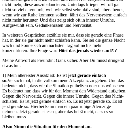
nicht mehr, diese auszubalancieren. Untertags kriegen wir oft gar
nicht so viel davon mit, weil wir selbst sehr aktiv sind, aber abends,
wenn wir zur Ruhe kommen sollten, fährt das Nervensystem einfach
nicht mehr herunter. Und dies zeigt sich oft in innerer Unruhe,
Aufgewühlt-sein, Gedankenrasen und Nervosität.
In weiteren Gesprächen erzählte sie mir, dass sie gerade eine Phase
hat, in der sie gar nicht mehr schlafen kann. Sie sei die ganze Nacht
wach und könne sich am nächsten Tag auf nichts mehr
konzentrieren. Ihre Frage war:
Hört das jemals wieder auf?!?
Meine Antwort als Freundin: Ganz sicher. Aber Du musst dringend
etwas tun.
1) Mein allererster Ansatz ist:
Es ist jetzt gerade einfach
so.
Versuch mal, in die vollkommene Akzeptanz zu gehen. Und das
bedeutet nicht, dass wir die Situation gutheißen oder uns wünschen.
Es bedeutet nur, dass wir für den Moment den Widerstand aufgeben.
Gegen die Nervosität. Gegen die innere Unruhe. Gegen das Nicht-
schlafen. Es ist jetzt gerade einfach so. Es ist jetzt gerade so. Es ist
jetzt gerade so. Hierbei kann man ein paar ruhige Atemzüge
nehmen. Jetzt gerade ist es so, aber das heißt nicht, dass es so
bleiben muss.
Also: Nimm die Situation für den Moment an.