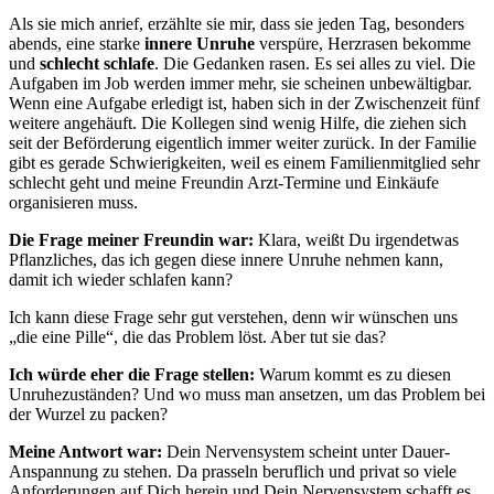
Als sie mich anrief, erzählte sie mir, dass sie jeden Tag, besonders
abends, eine starke
innere Unruhe
verspüre, Herzrasen bekomme
und
schlecht schlafe
. Die Gedanken rasen. Es sei alles zu viel. Die
Aufgaben im Job werden immer mehr, sie scheinen unbewältigbar.
Wenn eine Aufgabe erledigt ist, haben sich in der Zwischenzeit fünf
weitere angehäuft. Die Kollegen sind wenig Hilfe, die ziehen sich
seit der Beförderung eigentlich immer weiter zurück. In der Familie
gibt es gerade Schwierigkeiten, weil es einem Familienmitglied sehr
schlecht geht und meine Freundin Arzt-Termine und Einkäufe
organisieren muss.
Die Frage meiner Freundin war:
Klara, weißt Du irgendetwas
Pflanzliches, das ich gegen diese innere Unruhe nehmen kann,
damit ich wieder schlafen kann?
Ich kann diese Frage sehr gut verstehen, denn wir wünschen uns
„die eine Pille“, die das Problem löst. Aber tut sie das?
Ich würde eher die Frage stellen:
Warum kommt es zu diesen
Unruhezuständen? Und wo muss man ansetzen, um das Problem bei
der Wurzel zu packen?
Meine Antwort war:
Dein Nervensystem scheint unter Dauer-
Anspannung zu stehen. Da prasseln beruflich und privat so viele
Anforderungen auf Dich herein und Dein Nervensystem schafft es