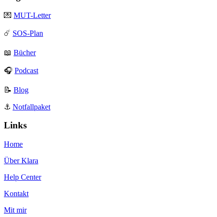
💌
MUT-Letter
☄️
SOS-Plan
📖
Bücher
🎧
Podcast
📝
Blog
⚓️
Notfallpaket
Links
Home
Über Klara
Help Center
Kontakt
Mit mir