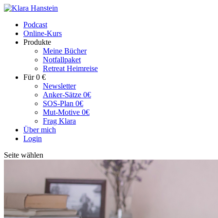
Podcast
Online-Kurs
Produkte
Meine Bücher
Notfallpaket
Retreat Heimreise
Für 0 €
Newsletter
Anker-Sätze 0€
SOS-Plan 0€
Mut-Motive 0€
Frag Klara
Über mich
Login
Seite wählen