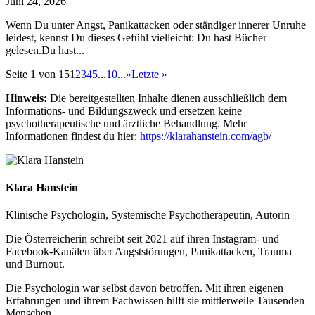
Juni 24, 2026
Wenn Du unter Angst, Panikattacken oder ständiger innerer Unruhe
leidest, kennst Du dieses Gefühl vielleicht: Du hast Bücher
gelesen.Du hast...
Seite 1 von 15
1
2
3
4
5
...
10
...
»
Letzte »
Hinweis:
Die bereitgestellten Inhalte dienen ausschließlich dem
Informations- und Bildungszweck und ersetzen keine
psychotherapeutische und ärztliche Behandlung. Mehr
Informationen findest du hier:
https://klarahanstein.com/agb/
Klara Hanstein
Klinische Psychologin, Systemische Psychotherapeutin, Autorin
Die Österreicherin schreibt seit 2021 auf ihren Instagram- und
Facebook-Kanälen über Angststörungen, Panikattacken, Trauma
und Burnout.
Die Psychologin war selbst davon betroffen. Mit ihren eigenen
Erfahrungen und ihrem Fachwissen hilft sie mittlerweile Tausenden
Menschen.