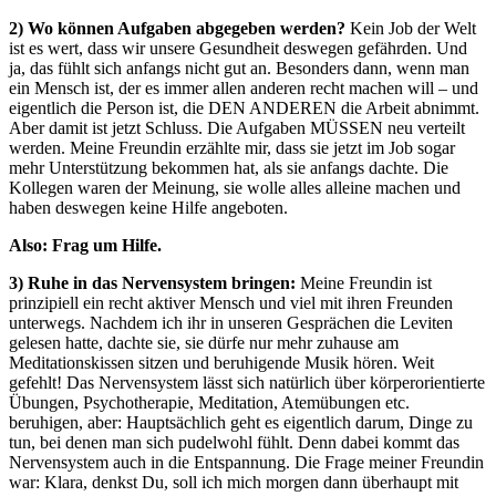
2) Wo können Aufgaben abgegeben werden?
Kein Job der Welt
ist es wert, dass wir unsere Gesundheit deswegen gefährden. Und
ja, das fühlt sich anfangs nicht gut an. Besonders dann, wenn man
ein Mensch ist, der es immer allen anderen recht machen will – und
eigentlich die Person ist, die DEN ANDEREN die Arbeit abnimmt.
Aber damit ist jetzt Schluss. Die Aufgaben MÜSSEN neu verteilt
werden. Meine Freundin erzählte mir, dass sie jetzt im Job sogar
mehr Unterstützung bekommen hat, als sie anfangs dachte. Die
Kollegen waren der Meinung, sie wolle alles alleine machen und
haben deswegen keine Hilfe angeboten.
Also: Frag um Hilfe.
3) Ruhe in das Nervensystem bringen:
Meine Freundin ist
prinzipiell ein recht aktiver Mensch und viel mit ihren Freunden
unterwegs. Nachdem ich ihr in unseren Gesprächen die Leviten
gelesen hatte, dachte sie, sie dürfe nur mehr zuhause am
Meditationskissen sitzen und beruhigende Musik hören. Weit
gefehlt! Das Nervensystem lässt sich natürlich über körperorientierte
Übungen, Psychotherapie, Meditation, Atemübungen etc.
beruhigen, aber: Hauptsächlich geht es eigentlich darum, Dinge zu
tun, bei denen man sich pudelwohl fühlt. Denn dabei kommt das
Nervensystem auch in die Entspannung. Die Frage meiner Freundin
war: Klara, denkst Du, soll ich mich morgen dann überhaupt mit