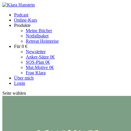
Podcast
Online-Kurs
Produkte
Meine Bücher
Notfallpaket
Retreat Heimreise
Für 0 €
Newsletter
Anker-Sätze 0€
SOS-Plan 0€
Mut-Motive 0€
Frag Klara
Über mich
Login
Seite wählen