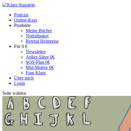
Podcast
Online-Kurs
Produkte
Meine Bücher
Notfallpaket
Retreat Heimreise
Für 0 €
Newsletter
Anker-Sätze 0€
SOS-Plan 0€
Mut-Motive 0€
Frag Klara
Über mich
Login
Seite wählen