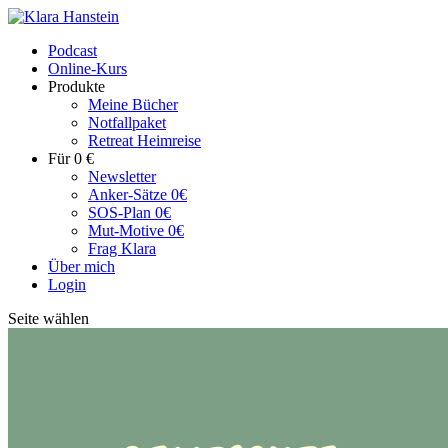
Podcast
Online-Kurs
Produkte
Meine Bücher
Notfallpaket
Retreat Heimreise
Für 0 €
Newsletter
Anker-Sätze 0€
SOS-Plan 0€
Mut-Motive 0€
Frag Klara
Über mich
Login
Seite wählen